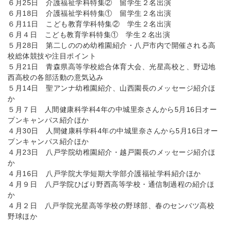
６月25日 介護福祉学科特集② 留学生２名出演
６月18日 介護福祉学科特集① 留学生２名出演
６月11日 こども教育学科特集② 学生２名出演
６月４日 こども教育学科特集① 学生２名出演
５月28日 第二しののめ幼稚園紹介・八戸市内で開催される高
校総体競技や注目ポイント
５月21日 青森県高等学校総合体育大会、光星高校と、野辺地
西高校の各部活動の意気込み
５月14日 聖アンナ幼稚園紹介、山西園長のメッセージ紹介ほ
か
５月７日 人間健康科学科4年の中城里奈さんから5月16日オー
プンキャンパス紹介ほか
４月30日 人間健康科学科4年の中城里奈さんから5月16日オー
プンキャンパス紹介ほか
４月23日 八戸学院幼稚園紹介・越戸園長のメッセージ紹介ほ
か
４月16日 八戸学院大学短期大学部介護福祉学科紹介ほか
４月９日 八戸学院ひばり野西高等学校・通信制過程の紹介ほ
か
４月２日 八戸学院光星高等学校の野球部、春のセンバツ高校
野球ほか